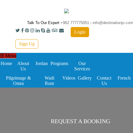
Skip to main content
Talk To Our Expert
+962 777775051
-
info@destinationjo.com
Login
Sign Up
☰ Menu
Home
About
Jordan
Programs
Our
Us
Services
Pilgrimage &
Wadi
Videos
Gallery
Contact
French
Omra
Rum
Us
REQUEST A BOOKING