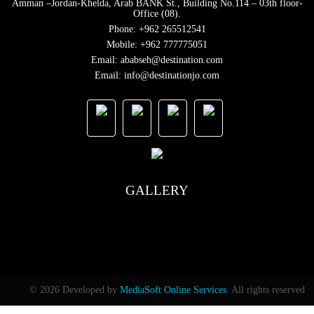
Amman –Jordan-Khelda, Arab BANK St., Building No.114 – 03th floor-
Office (08).
Phone:
+962 265512541
Mobile:
+962 777775051
Email:
ababseh@destination.com
Email:
info@destinationjo.com
GALLERY
© 2026 Developed by
MediaSoft Online Services
. All rights reserved